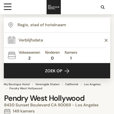
Bestemmingen
Hoteltypes
Volwassenen
Kinderen
Kamers
2
0
1
Contact
ZOEK OP
My Boutique Hotel
Verenigde Staten
Californië
Los Angeles
Pendry West Hollywood
Pendry West Hollywood
8430 Sunset Boulevard CA 90069 - Los Angeles
149 kamers