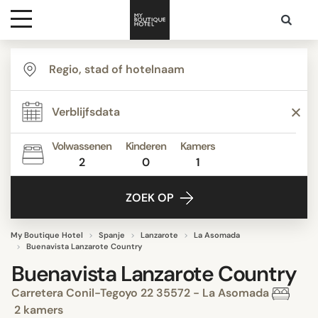
Bestemmingen
Hoteltypes
Volwassenen
Kinderen
Kamers
2
0
1
Contact
ZOEK OP
My Boutique Hotel
Spanje
Lanzarote
La Asomada
Buenavista Lanzarote Country
Buenavista Lanzarote Country
Carretera Conil-Tegoyo 22 35572 - La Asomada
2 kamers