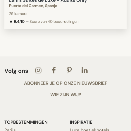
Lani's Suites de Luxe - Adults Only
Puerto del Carmen, Spanje
25 kamers
★ 9.4/10
—
Score van 40 beoordelingen
Volg ons
ABONNEER JE OP ONZE NIEUWSBRIEF
WIE ZIJN WIJ?
TOPBESTEMMINGEN
INSPIRATIE
Parijs
Luxe boetiekhotels