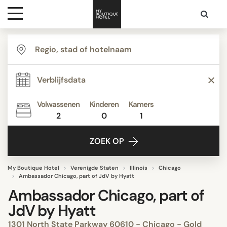
Bestemmingen
Hoteltypes
Volwassenen
Kinderen
Kamers
2
0
1
Contact
ZOEK OP
My Boutique Hotel
Verenigde Staten
Illinois
Chicago
Ambassador Chicago, part of JdV by Hyatt
Ambassador Chicago, part of
JdV by Hyatt
1301 North State Parkway 60610 - Chicago - Gold