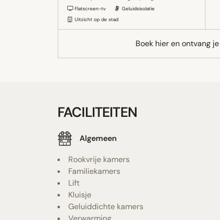
Flatscreen-tv
Geluidsisolatie
Uitzicht op de stad
Boek hier en ontvang j
FACILITEITEN
Algemeen
Rookvrije kamers
Familiekamers
Lift
Kluisje
Geluiddichte kamers
Verwarming