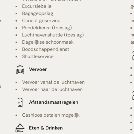
Excursiebalie
g
Bagageopslag
e
Conciërgeservice
e
Pendeldienst (toeslag)
Luchthavenshuttle (toeslag)
h
Dagelijkse schoonmaak
a
Boodschappendienst
Shuttleservice
Vervoer
Vervoer vanaf de luchthaven
e
Vervoer naar de luchthaven
Afstandsmaatregelen
Cashloos betalen mogelijk
Eten & Drinken