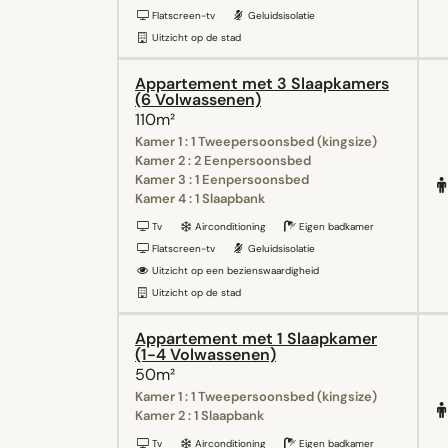
Flatscreen-tv
Geluidsisolatie
Uitzicht op de stad
Appartement met 3 Slaapkamers
(6 Volwassenen)
110m²
Kamer 1 : 1 Tweepersoonsbed (kingsize)
Kamer 2 : 2 Eenpersoonsbed
Kamer 3 : 1 Eenpersoonsbed
Kamer 4 : 1 Slaapbank
Tv
Airconditioning
Eigen badkamer
Flatscreen-tv
Geluidsisolatie
Uitzicht op een bezienswaardigheid
Uitzicht op de stad
Appartement met 1 Slaapkamer
(1-4 Volwassenen)
50m²
Kamer 1 : 1 Tweepersoonsbed (kingsize)
Kamer 2 : 1 Slaapbank
Tv
Airconditioning
Eigen badkamer