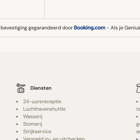
e bevestiging gegarandeerd door
- Als je Genius 
Diensten
24-uursreceptie
Luchthavenshuttle
t
Wasserij
Stomerij
g
Strijkservice
a
Versneld in- en uitchecken