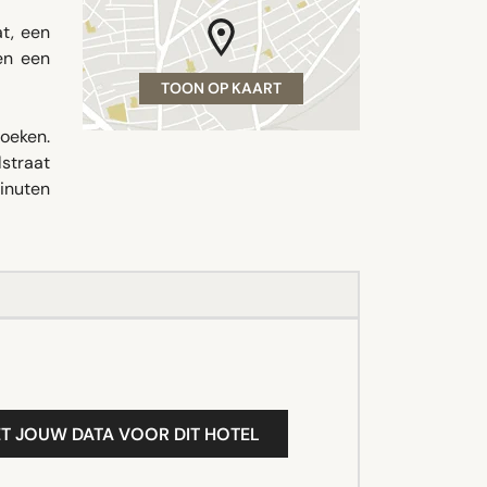
t, een
en een
TOON OP KAART
oeken.
lstraat
inuten
T JOUW DATA VOOR DIT HOTEL