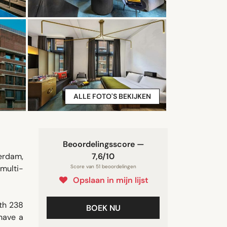
ALLE FOTO'S BEKIJKEN
Beoordelingsscore —
erdam,
7,6/10
 multi-
Score van 51 beoordelingen
Opslaan in mijn lijst
ith 238
BOEK NU
have a