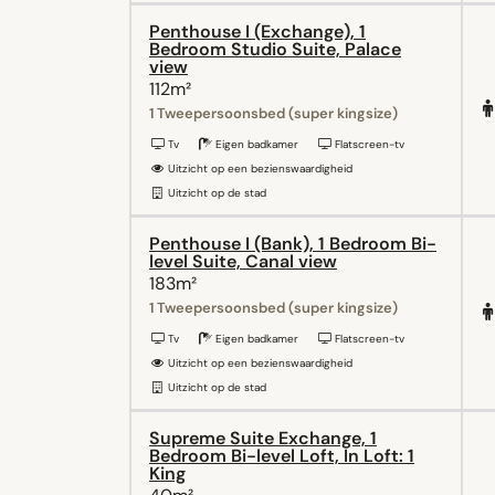
Penthouse I (Exchange), 1
Bedroom Studio Suite, Palace
view
112m²
1 Tweepersoonsbed (super kingsize)
Tv
Eigen badkamer
Flatscreen-tv
Uitzicht op een bezienswaardigheid
Uitzicht op de stad
Penthouse I (Bank), 1 Bedroom Bi-
level Suite, Canal view
183m²
1 Tweepersoonsbed (super kingsize)
Tv
Eigen badkamer
Flatscreen-tv
Uitzicht op een bezienswaardigheid
Uitzicht op de stad
Supreme Suite Exchange, 1
Bedroom Bi-level Loft, In Loft: 1
King