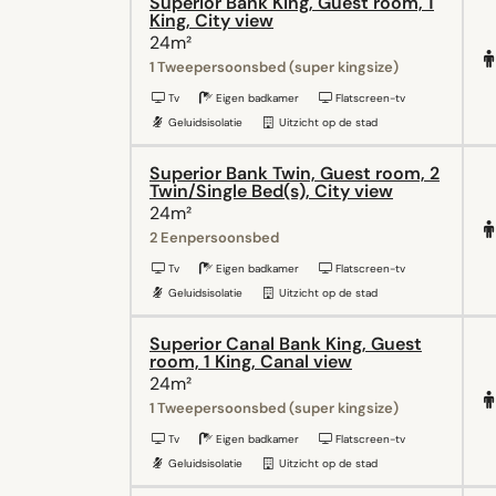
Superior Bank King, Guest room, 1
King, City view
24m²
1 Tweepersoonsbed (super kingsize)
Tv
Eigen badkamer
Flatscreen-tv
Geluidsisolatie
Uitzicht op de stad
Superior Bank Twin, Guest room, 2
Twin/Single Bed(s), City view
24m²
2 Eenpersoonsbed
Tv
Eigen badkamer
Flatscreen-tv
Geluidsisolatie
Uitzicht op de stad
Superior Canal Bank King, Guest
room, 1 King, Canal view
24m²
1 Tweepersoonsbed (super kingsize)
Tv
Eigen badkamer
Flatscreen-tv
Geluidsisolatie
Uitzicht op de stad