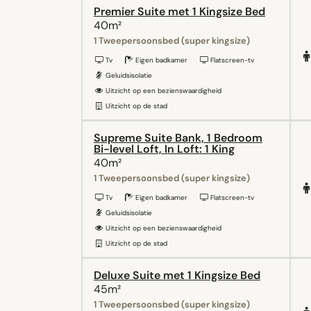
Premier Suite met 1 Kingsize Bed
40m²
1 Tweepersoonsbed (super kingsize)
Tv
Eigen badkamer
Flatscreen-tv
Geluidsisolatie
Uitzicht op een bezienswaardigheid
Uitzicht op de stad
Supreme Suite Bank, 1 Bedroom
Bi-level Loft, In Loft: 1 King
40m²
1 Tweepersoonsbed (super kingsize)
Tv
Eigen badkamer
Flatscreen-tv
Geluidsisolatie
Uitzicht op een bezienswaardigheid
Uitzicht op de stad
Deluxe Suite met 1 Kingsize Bed
45m²
1 Tweepersoonsbed (super kingsize)