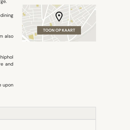
rge.
 dining
TOON OP KAART
am also
chiphol
re and
e upon