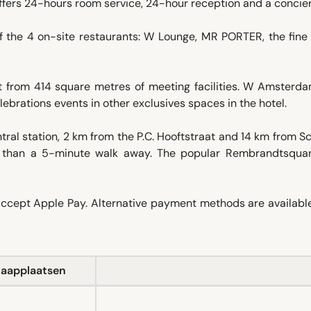
offers 24-hours room service, 24-hour reception and a concie
of the 4 on-site restaurants: W Lounge, MR PORTER, the fine
it from 414 square metres of meeting facilities. W Amsterd
celebrations events in other exclusives spaces in the hotel.
al station, 2 km from the P.C. Hooftstraat and 14 km from S
ess than a 5-minute walk away. The popular Rembrandtsqua
 accept Apple Pay. Alternative payment methods are availabl
laapplaatsen