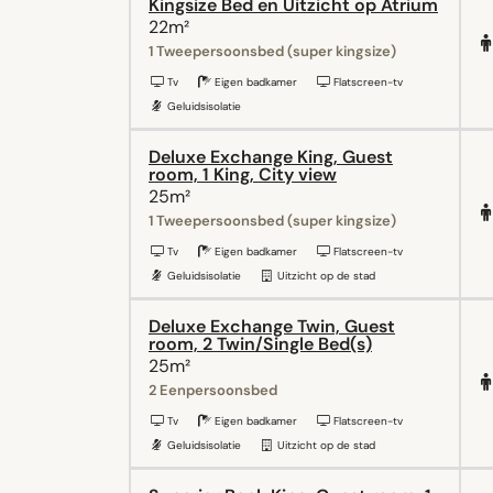
Kingsize Bed en Uitzicht op Atrium
22m²
1 Tweepersoonsbed (super kingsize)
Tv
Eigen badkamer
Flatscreen-tv
Geluidsisolatie
Deluxe Exchange King, Guest
room, 1 King, City view
25m²
1 Tweepersoonsbed (super kingsize)
Tv
Eigen badkamer
Flatscreen-tv
Geluidsisolatie
Uitzicht op de stad
Deluxe Exchange Twin, Guest
room, 2 Twin/Single Bed(s)
25m²
2 Eenpersoonsbed
Tv
Eigen badkamer
Flatscreen-tv
Geluidsisolatie
Uitzicht op de stad