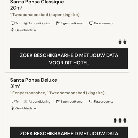
Santa Ponsa Classique
20m²
1 Tweepersoonsbed (super kingsize)
Tv
Airconditioning
Eigen badkamer
Flatscreen-tv
Geluidsisolatie
ZOEK BESCHIKBAARHEID MET JOUW DATA
VOOR DIT HOTEL
Santa Ponsa Deluxe
31m²
1 Eenpersoonsbed, 1 Tweepersoonsbed (kingsize)
Tv
Airconditioning
Eigen badkamer
Flatscreen-tv
Geluidsisolatie
ZOEK BESCHIKBAARHEID MET JOUW DATA