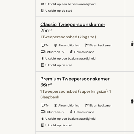
Uitzicht op een bezienswaardigheid
Uitzicht op de stad
Classic Tweepersoonskamer
25m²
1 Tweepersoonsbed (kingsize)
Tv
Airconditioning
Eigen badkamer
Flatscreen-tv
Geluidsisolatie
Uitzicht op een bezienswaardigheid
Uitzicht op de stad
Premium Tweepersoonskamer
36m²
1 Tweepersoonsbed (super kingsize), 1
Slaapbank
Tv
Airconditioning
Eigen badkamer
Flatscreen-tv
Geluidsisolatie
Uitzicht op een bezienswaardigheid
Uitzicht op de stad