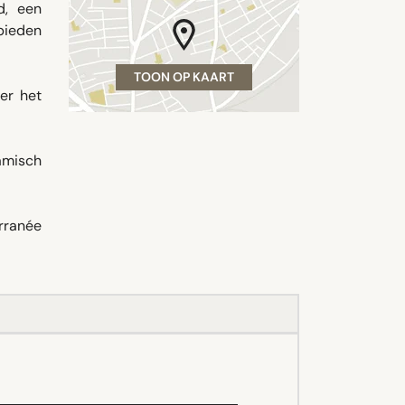
d, een
 bieden
TOON OP KAART
er het
amisch
erranée