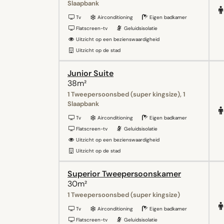
Slaapbank
Tv
Airconditioning
Eigen badkamer
Flatscreen-tv
Geluidsisolatie
Uitzicht op een bezienswaardigheid
Uitzicht op de stad
Junior Suite
38m²
1 Tweepersoonsbed (super kingsize), 1
Slaapbank
Tv
Airconditioning
Eigen badkamer
Flatscreen-tv
Geluidsisolatie
Uitzicht op een bezienswaardigheid
Uitzicht op de stad
Superior Tweepersoonskamer
30m²
1 Tweepersoonsbed (super kingsize)
Tv
Airconditioning
Eigen badkamer
Flatscreen-tv
Geluidsisolatie