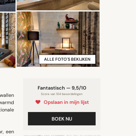
ALLE FOTO'S BEKIJKEN
Fantastisch — 9,5/10
 wallen
Score van 104 beoordelingen
Opslaan in mijn lijst
rwarmd
ionale
BOEK NU
r, een